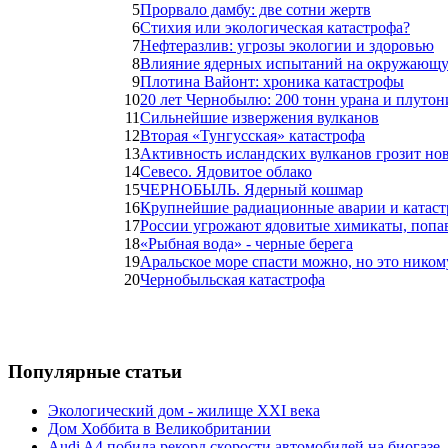
5
Прорвало дамбу: две сотни жертв
6
Стихия или экологическая катастрофа?
7
Нефтеразлив: угрозы экологии и здоровью
8
Влияние ядерных испытаний на окружающую
9
Плотина Вайонт: хроника катастрофы
10
20 лет Чернобылю: 200 тонн урана и плутон
11
Сильнейшие извержения вулканов
12
Вторая «Тунгусская» катастрофа
13
Активность исландских вулканов грозит н
14
Севесо. Ядовитое облако
15
ЧЕРНОБЫЛЬ. Ядерный кошмар
16
Крупнейшие радиационные аварии и катаст
17
России угрожают ядовитые химикаты, попав
18
«Рыбная вода» - черные берега
19
Аральское море спасти можно, но это ником
20
Чернобыльская катастрофа
Популярные cтатьи
Экологический дом - жилище XXI века
Дом Хоббита в Великобритании
Audi A4 побила рекорд скорости автомобилей на биогазе