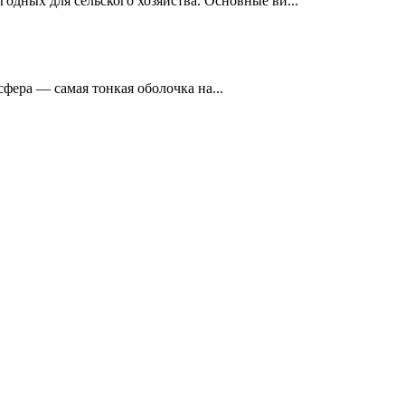
годных для сельского хозяйства. Основные ви...
ера — са­мая тонкая оболочка на...