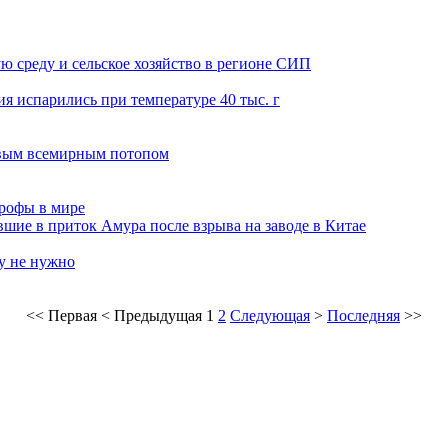
 среду и сельское хозяйство в регионе СИП
ия испарились при температуре 40 тыс. г
овым всемирным потопом
рофы в мире
шие в приток Амура после взрыва на заводе в Китае
у не нужно
<<
Первая
<
Предыдущая
1
2
Следующая
>
Последняя
>>