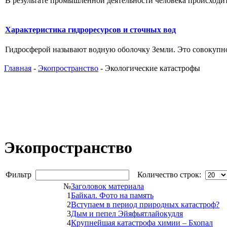
В результате промышленной деятельности человека происходит 
Характеристика гидроресурсов и сточных вод
Гидросферой называют водную оболочку Земли. Это совокупност
Главная
-
Экопространство
- Экологические катастрофы
Экопространство
Фильтр
Количество строк:
№
Заголовок материала
1
Байкал. Фото на память
2
Вступаем в период природных катастроф?
3
Дым и пепел Эйяфьятлайокудля
4
Крупнейшая катастрофа химии – Бхопал