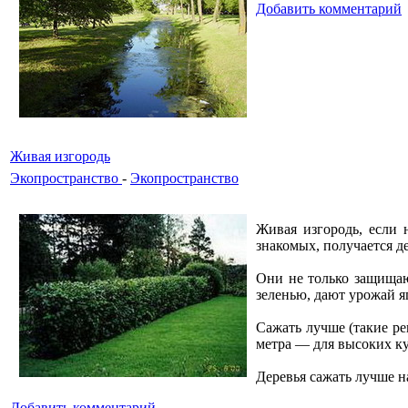
Добавить комментарий
Живая изгородь
Экопространство
-
Экопространство
Живая изгородь, если 
знакомых, получается де
Они не только защищаю
зеленью, дают урожай я
Сажать лучше (такие ре
метра — для высоких кус
Деревья сажать лучше н
Добавить комментарий