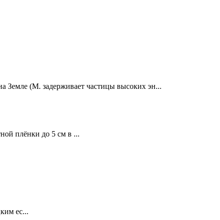
 Земле (М. задерживает частицы высоких эн...
й плёнки до 5 см в ...
им ес...