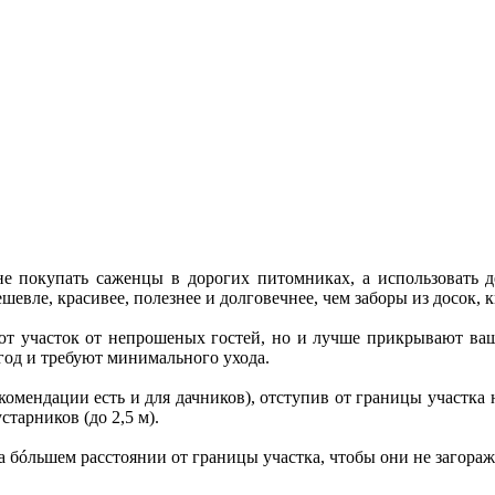
не покупать саженцы в дорогих питомниках, а использовать д
шевле, красивее, полезнее и долговечнее, чем заборы из досок, 
т участок от непрошеных гостей, но и лучше прикрывают ваш 
год и требуют минимального ухода.
комендации есть и для дачников), отступив от границы участка н
тарников (до 2,5 м).
а бóльшем расстоянии от границы участка, чтобы они не загораж