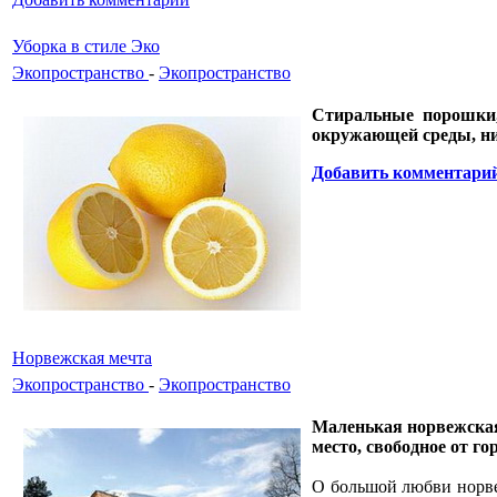
Уборка в стиле Эко
Экопространство
-
Экопространство
Стиральные порошки, 
окружающей среды, ни
Добавить комментари
Норвежская мечта
Экопространство
-
Экопространство
Маленькая норвежская
место, свободное от г
О большой любви норве