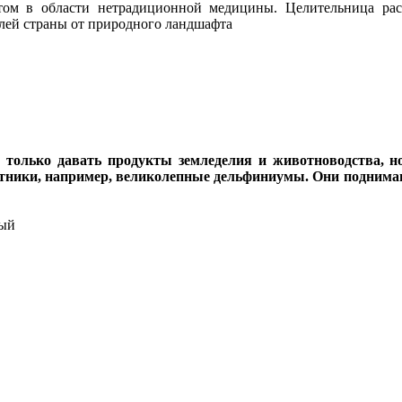
том в области нетрадиционной медицины. Целительница расск
елей страны от природного ландшафта
 только давать продукты земледелия и животноводства, но
етники, например, великолепные дельфиниумы. Они поднима
дый