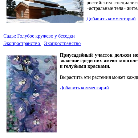
российским специалис
«астральные тела» жит
Добавить комментарий
Сады: Голубое кружево у беседки
Экопространство
-
Экопространство
Приусадебный участок должен не
значение среди них имеют многол
и голубыми красками.
Вырастить эти растения может каж
Добавить комментарий