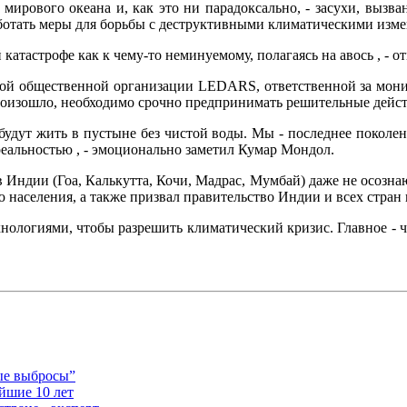
мирового океана и, как это ни парадоксально, - засухи, выз
ботать меры для борьбы с деструктивными климатическими изме
атастрофе как к чему-то неминуемому, полагаясь на авось , - о
й общественной организации LEDARS, ответственной за монит
роизошло, необходимо срочно предпринимать решительные дейст
и будут жить в пустыне без чистой воды. Мы - последнее поколен
реальностью , - эмоционально заметил Кумар Мондол.
ндии (Гоа, Калькутта, Кочи, Мадрас, Мумбай) даже не осознаю
населения, а также призвал правительство Индии и всех стран 
хнологиями, чтобы разрешить климатический кризис. Главное - 
ые выбросы”
йшие 10 лет