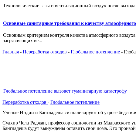
Технологические газы и вентиляционный воздух после выхода и
Основные санитарные требования к качеству атмосферного
Основным критерием контроля качества атмосферного воздуха 
загрязняющих ве...
Главная
-
Переработка отходов
-
Глобальное потепление
- Глоб
Глобальное потепление вызовет гуманитарную катастрофу
Переработка отходов
-
Глобальное потепление
Ученые Индии и Бангладеша сигнализируют об угрозе бедствия.
Судхир Чела Раджан, профессор социологии из Мадрасского ун
Бангладеша будут вынуждены оставить свои дома. Это произойде