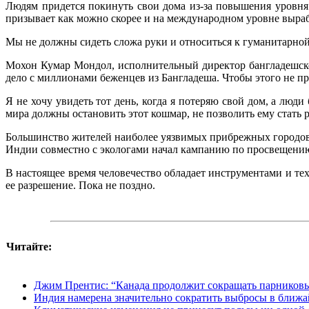
Людям придется покинуть свои дома из-за повышения уровня 
призывает как можно скорее и на международном уровне выра
Мы не должны сидеть сложа руки и относиться к гуманитарной к
Мохон Кумар Мондол, исполнительный директор бангладешско
дело с миллионами беженцев из Бангладеша. Чтобы этого не п
Я не хочу увидеть тот день, когда я потеряю свой дом, а люд
мира должны остановить этот кошмар, не позволить ему стать 
Большинство жителей наиболее уязвимых прибрежных городов И
Индии совместно с экологами начал кампанию по просвещению 
В настоящее время человечество обладает инструментами и те
ее разрешение. Пока не поздно.
Читайте:
Джим Прентис: “Канада продолжит сокращать парников
Индия намерена значительно сократить выбросы в ближа