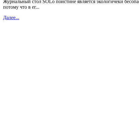
Журнальный стол SOLo поистине является экологичеки бесоп
потому что в ег...
Далее...